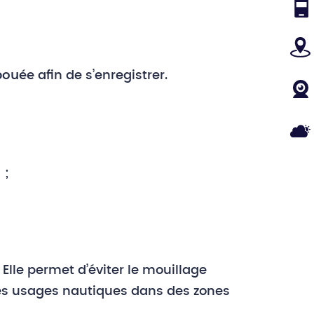
CAN
PLA
 bouée
afin de s’enregistrer.
WE
MÉT
 ;
Elle permet d’éviter le mouillage
les usages nautiques dans des zones